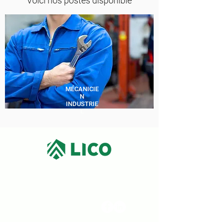
Voici nos postes disponible
MÉCANICIE
N
INDUSTRIE
L
9550, 10e Avenue,
Parc Industriel,
Saint-Georges (Québec)
418 228-3882