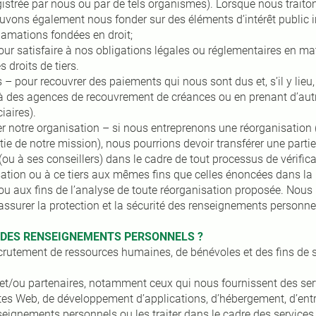
registrée par nous ou par de tels organismes). Lorsque nous trai
ouvons également nous fonder sur des éléments d’intérêt public 
lamations fondées en droit;
 pour satisfaire à nos obligations légales ou réglementaires en 
s droits de tiers.
 – pour recouvrer des paiements qui nous sont dus et, s’il y lieu, 
à des agences de recouvrement de créances ou en prenant d’aut
iaires).
er notre organisation – si nous entreprenons une réorganisation 
ie de notre mission), nous pourrions devoir transférer une partie
(ou à ses conseillers) dans le cadre de tout processus de vérifica
sation ou à ce tiers aux mêmes fins que celles énoncées dans la 
 aux fins de l’analyse de toute réorganisation proposée. Nous 
ssurer la protection et la sécurité des renseignements personne
 DES RENSEIGNEMENTS PERSONNELS ?
crutement de ressources humaines, de bénévoles et des fins de so
e et/ou partenaires, notamment ceux qui nous fournissent des ser
es Web, de développement d’applications, d’hébergement, d’entret
seignements personnels ou les traiter dans le cadre des services