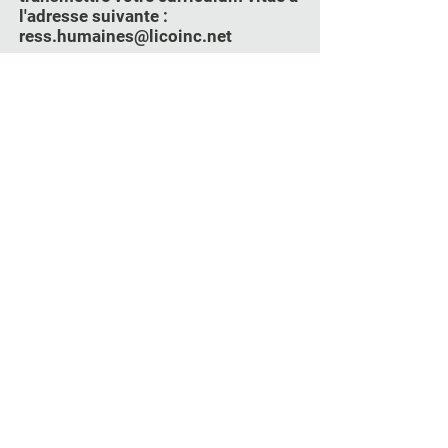
l'adresse suivante :
ress.humaines@licoinc.net
POSTULER
9550, 10e Avenue,
Parc Industriel,
Saint-Georges (Québec)
418 228-3882